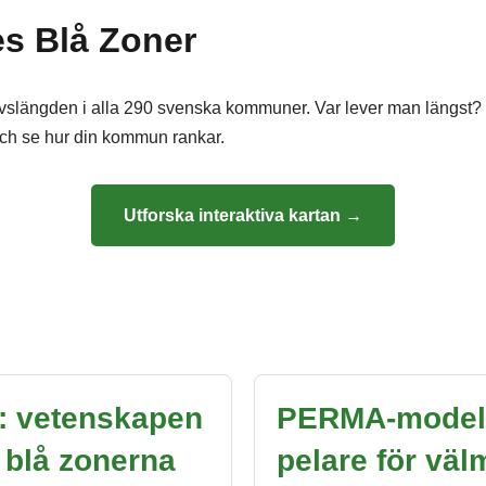
s Blå Zoner
livslängden i alla 290 svenska kommuner. Var lever man längst? V
 och se hur din kommun rankar.
Utforska interaktiva kartan →
: vetenskapen
PERMA-modell
blå zonerna
pelare för vä