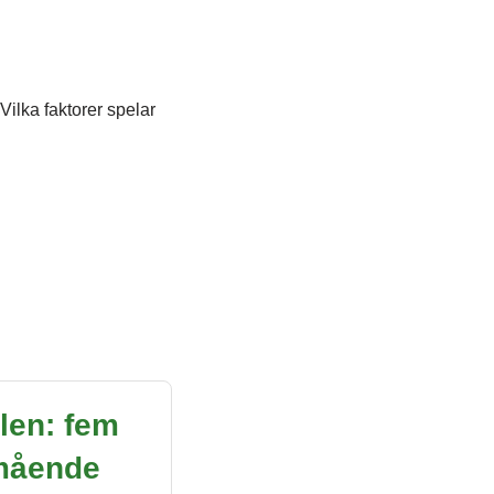
ilka faktorer spelar
en: fem
lmående