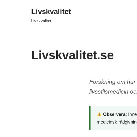
Livskvalitet
Hoppa
Livskvalitet
till
innehåll
Livskvalitet.se
Forskning om hur v
livsstilsmedicin oc
Observera:
Inneh
medicinsk rådgivning